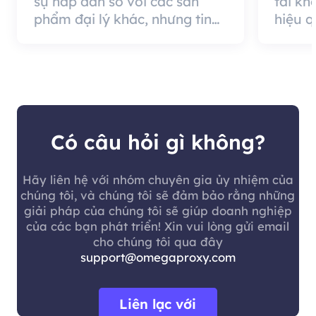
sự hấp dẫn so với các sản
tài kh
phẩm đại lý khác, nhưng tin
hiệu 
tốt là chất lượng đại lý rất
cung c
hiệu quả và đáng sử dụng.
nó có 
khách 
Có câu hỏi gì không?
Hãy liên hệ với nhóm chuyên gia ủy nhiệm của
chúng tôi, và chúng tôi sẽ đảm bảo rằng những
giải pháp của chúng tôi sẽ giúp doanh nghiệp
của các bạn phát triển! Xin vui lòng gửi email
cho chúng tôi qua đây
support@omegaproxy.com
Liên lạc với