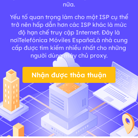
nữa.
Yếu tố quan trọng làm cho một ISP cụ thể
trở nên hấp dẫn hơn các ISP khác là mức
độ hạn chế truy cập Internet. Đây là
nơiTelefónica Móviles EspañaLà nhà cung
cấp được tìm kiếm nhiều nhất cho những
người dùng máy chủ proxy.
Nhận được thỏa thuận