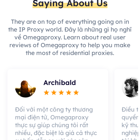
Saying About Us
They are on top of everything going on in
the IP Proxy world. Đây là những gì họ nghĩ
về Omegaproxy. Learn about real user
reviews of Omegaproxy to help you make
the most of residential proxies.
Archibald
Đối với một công ty thương
Điều 
mại điện tử, Omegaproxy
quyền
thực sự giúp chúng tôi rất
kỹ thu
nhiều, đặc biệt là giá cả thực
nghiệp