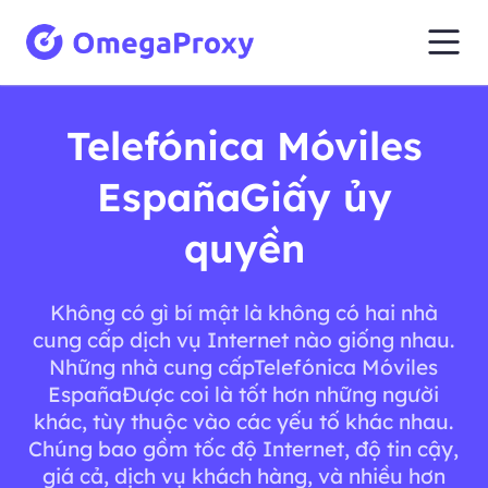
Telefónica Móviles
EspañaGiấy ủy
quyền
Không có gì bí mật là không có hai nhà
cung cấp dịch vụ Internet nào giống nhau.
Những nhà cung cấpTelefónica Móviles
EspañaĐược coi là tốt hơn những người
khác, tùy thuộc vào các yếu tố khác nhau.
Chúng bao gồm tốc độ Internet, độ tin cậy,
giá cả, dịch vụ khách hàng, và nhiều hơn