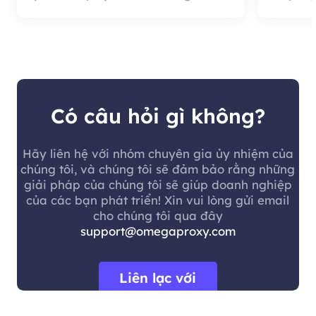
tốt là chất lượng đại lý rất
cung c
hiệu quả và đáng sử dụng.
nó có 
khách 
Có câu hỏi gì không?
Hãy liên hệ với nhóm chuyên gia ủy nhiệm của
chúng tôi, và chúng tôi sẽ đảm bảo rằng những
giải pháp của chúng tôi sẽ giúp doanh nghiệp
của các bạn phát triển! Xin vui lòng gửi email
cho chúng tôi qua đây
support@omegaproxy.com
Liên lạc với
chúng tôi.