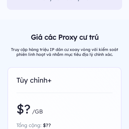
Giá các Proxy cư trú
Truy cập hàng triệu IP dân cư xoay vòng với kiểm soát
phiên linh hoạt và nhắm mục tiêu địa lý chính xác.
Tùy chỉnh+
$?
/GB
Tổng cộng:
$??