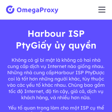
Harbour ISP
PtyGiấy ủy quyền
Không có gì bí mật là không có hai nhà
cung cấp dịch vụ Internet nào giống nhau.
Những nhà cung cấpHarbour ISP PtyĐược
coi là tốt hơn những người khác, tùy thuộc
vào các yếu tố khác nhau. Chúng bao gồm
tốc độ Internet, độ tin cậy, giá cả, dịch vụ
khách hàng, và nhiều hơn nữa.
Yếu tố quan trọng làm cho một ISP cụ thể