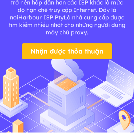
trở nên hấp dẫn hơn các ISP khác là mức
độ hạn chế truy cập Internet. Đây là
nơiHarbour ISP PtyLà nhà cung cấp được
tìm kiếm nhiều nhất cho những người dùng
máy chủ proxy.
Nhận được thỏa thuận