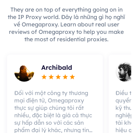
They are on top of everything going on in
the IP Proxy world. Đây là những gì họ nghĩ
về Omegaproxy. Learn about real user
reviews of Omegaproxy to help you make
the most of residential proxies.
Archibald
Đối với một công ty thương
Điều 
mại điện tử, Omegaproxy
quyền
thực sự giúp chúng tôi rất
kỹ thu
nhiều, đặc biệt là giá cả thực
nghiệp
sự hấp dẫn so với các sản
tài kh
phẩm đại lý khác, nhưng tin
hiệu 