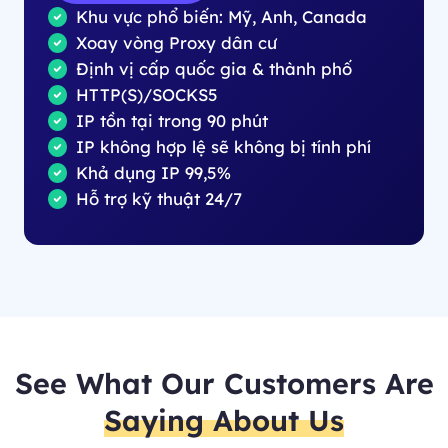
Khu vực phổ biến: Mỹ, Anh, Canada
Xoay vòng Proxy dân cư
Định vị cấp quốc gia & thành phố
HTTP(S)/SOCKS5
IP tồn tại trong 90 phút
IP không hợp lệ sẽ không bị tính phí
Khả dụng IP 99,5%
Hỗ trợ kỹ thuật 24/7
See What Our Customers Are
Saying About Us