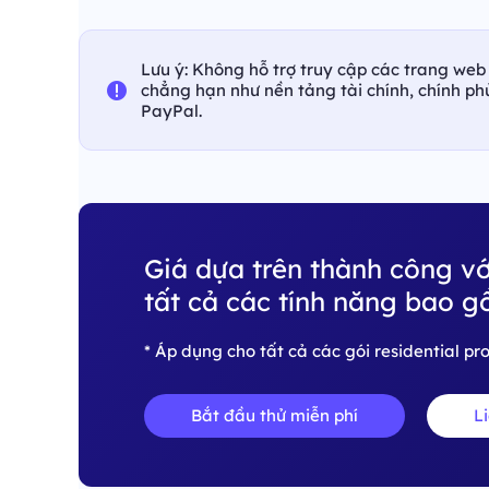
Lưu ý: Không hỗ trợ truy cập các trang web 
chẳng hạn như nền tảng tài chính, chính p
PayPal.
Giá dựa trên thành công vớ
tất cả các tính năng bao g
* Áp dụng cho tất cả các gói residential p
Bắt đầu thử miễn phí
L