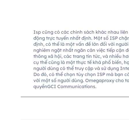
Isp cũng có các chính sách khác nhau liên
động trực tuyến nhất định. Một số ISP chặ
định, có thể là một vấn đề lớn đối với ngườ
nghiêm ngặt nhất ngăn cản việc tiếp cận đ
thông xã hội, các trang tin tức, và nhiều 
cụ thể cũng là một thực tế khá phổ biến, 
người dùng có thể truy cập và sử dụng Inte
Do đó, có thể chọn tùy chọn ISP mà bạn có
với một số người dùng. Omegaproxy cho ta 
quyềnGCI Communications.