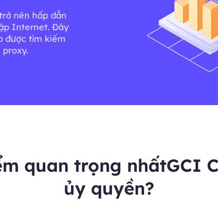
trở nên hấp dẫn
ập Internet. Đây
p được tìm kiếm
 proxy.
iểm quan trọng nhấtGCI 
ủy quyền?