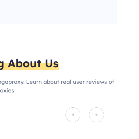
g About Us
egaproxy. Learn about real user reviews of
oxies.