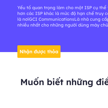
Yếu tố quan trọng làm cho một ISP cụ thể 
hơn các ISP khác là mức độ hạn chế truy c
là nơiGCI CommunicationsLà nhà cung cấ
nhiều nhất cho những người dùng máy chủ
Nhận được thỏa
thuận
Muốn biết những đ