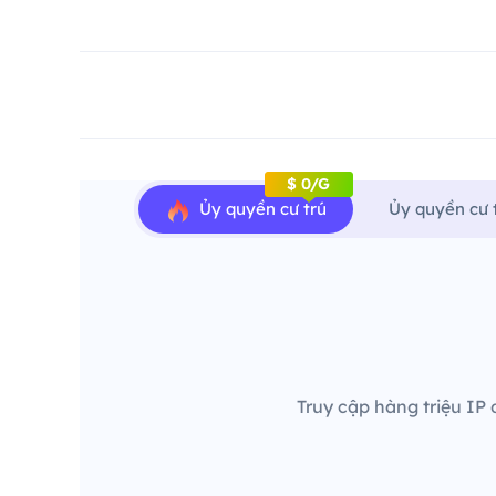
$ 0/G
Ủy quyền cư trú
Ủy quyền cư 
Truy cập hàng triệu IP 