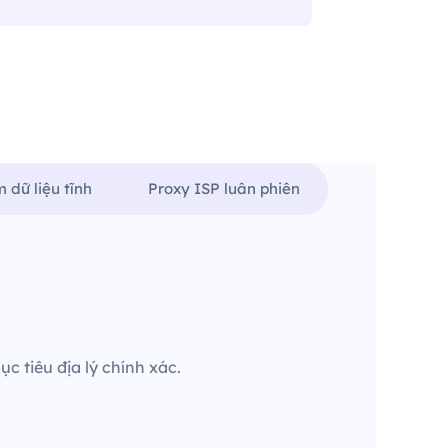
 dữ liệu tĩnh
Proxy ISP luân phiên
c tiêu địa lý chính xác.