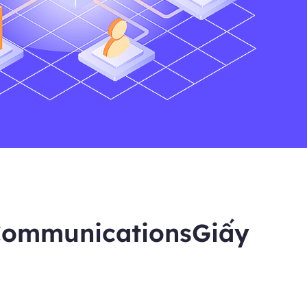
CommunicationsGiấy