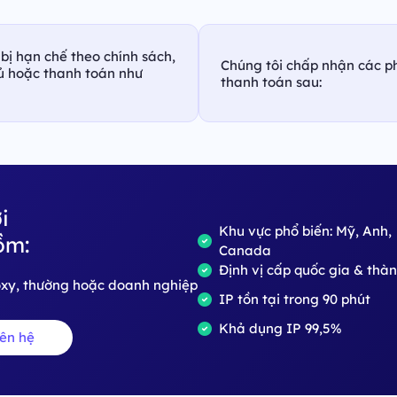
bị hạn chế theo chính sách,
Chúng tôi chấp nhận các p
hủ hoặc thanh toán như
thanh toán sau:
i
Khu vực phổ biến: Mỹ, Anh,
ồm:
Canada
Định vị cấp quốc gia & thà
roxy, thường hoặc doanh nghiệp
IP tồn tại trong 90 phút
Khả dụng IP 99,5%
iên hệ