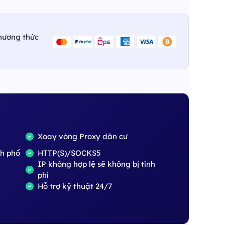
hương thức
Xoay vòng Proxy dân cư
nh phố
HTTP(S)/SOCKS5
IP không hợp lệ sẽ không bị tính
phí
Hỗ trợ kỹ thuật 24/7