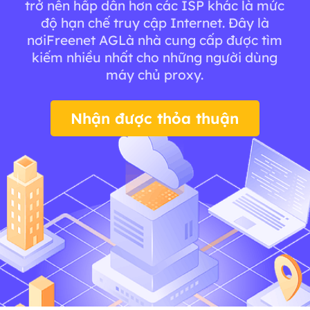
trở nên hấp dẫn hơn các ISP khác là mức
độ hạn chế truy cập Internet. Đây là
nơiFreenet AGLà nhà cung cấp được tìm
kiếm nhiều nhất cho những người dùng
máy chủ proxy.
Nhận được thỏa thuận