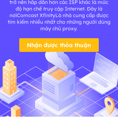
trở nên hấp dẫn hơn các ISP khác là mức
độ hạn chế truy cập Internet. Đây là
nơiComcast XfinityLà nhà cung cấp được
tìm kiếm nhiều nhất cho những người dùng
máy chủ proxy.
Nhận được thỏa thuận