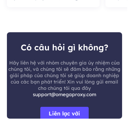
tốt là chất lượng đại lý rất
cung c
hiệu quả và đáng sử dụng.
nó có 
khách 
Có câu hỏi gì không?
Hãy liên hệ với nhóm chuyên gia ủy nhiệm của
chúng tôi, và chúng tôi sẽ đảm bảo rằng những
giải pháp của chúng tôi sẽ giúp doanh nghiệp
của các bạn phát triển! Xin vui lòng gửi email
cho chúng tôi qua đây
support@omegaproxy.com
Liên lạc với
chúng tôi.