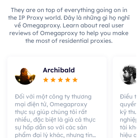
They are on top of everything going on in
the IP Proxy world. Đây là những gì họ nghĩ
về Omegaproxy. Learn about real user
reviews of Omegaproxy to help you make
the most of residential proxies.
Archibald
Đối với một công ty thương
Điều 
mại điện tử, Omegaproxy
quyền
thực sự giúp chúng tôi rất
kỹ thu
nhiều, đặc biệt là giá cả thực
nghiệp
sự hấp dẫn so với các sản
tài kh
phẩm đại lý khác, nhưng tin
hiệu 