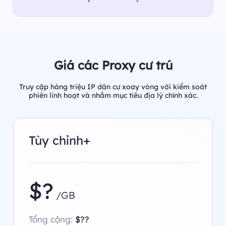
Giá các Proxy cư trú
Truy cập hàng triệu IP dân cư xoay vòng với kiểm soát
phiên linh hoạt và nhắm mục tiêu địa lý chính xác.
Tùy chỉnh+
$?
/GB
Tổng cộng:
$??