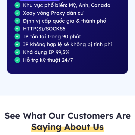
Khu vực phổ biến: Mỹ, Anh, Canada
Xoay vòng Proxy dân cư
Định vị cấp quốc gia & thành phố
HTTP(S)/SOCKS5
IP tồn tại trong 90 phút
IP không hợp lệ sẽ không bị tính phí
Khả dụng IP 99,5%
Hỗ trợ kỹ thuật 24/7
See What Our Customers Are
Saying About Us