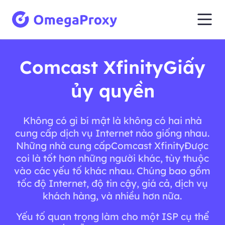
Comcast XfinityGiấy
ủy quyền
Không có gì bí mật là không có hai nhà
cung cấp dịch vụ Internet nào giống nhau.
Những nhà cung cấpComcast XfinityĐược
coi là tốt hơn những người khác, tùy thuộc
vào các yếu tố khác nhau. Chúng bao gồm
tốc độ Internet, độ tin cậy, giá cả, dịch vụ
khách hàng, và nhiều hơn nữa.
Yếu tố quan trọng làm cho một ISP cụ thể