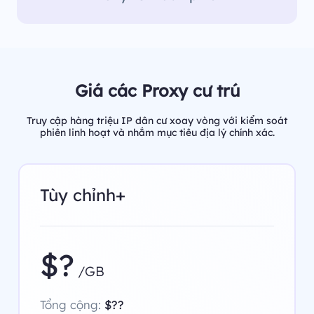
Giá các Proxy cư trú
Truy cập hàng triệu IP dân cư xoay vòng với kiểm soát
phiên linh hoạt và nhắm mục tiêu địa lý chính xác.
Tùy chỉnh+
$?
/GB
Tổng cộng:
$??