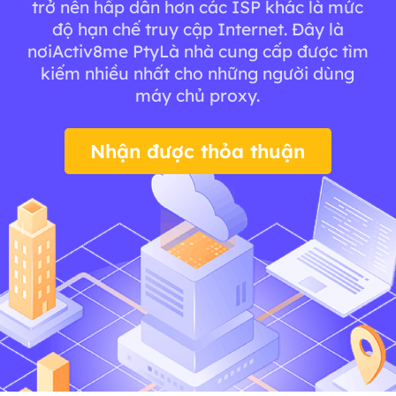
trở nên hấp dẫn hơn các ISP khác là mức
độ hạn chế truy cập Internet. Đây là
nơiActiv8me PtyLà nhà cung cấp được tìm
kiếm nhiều nhất cho những người dùng
máy chủ proxy.
Nhận được thỏa thuận