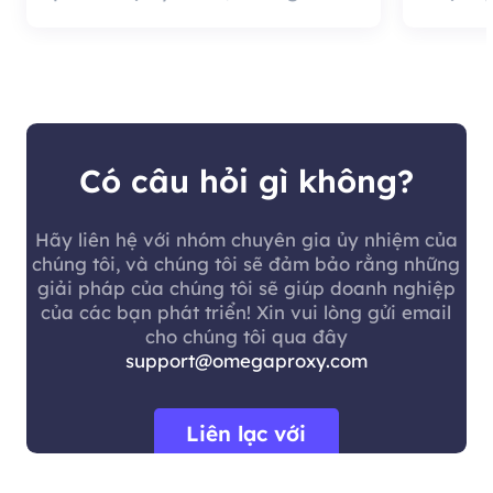
tốt là chất lượng đại lý rất
cung c
hiệu quả và đáng sử dụng.
nó có 
khách 
Có câu hỏi gì không?
Hãy liên hệ với nhóm chuyên gia ủy nhiệm của
chúng tôi, và chúng tôi sẽ đảm bảo rằng những
giải pháp của chúng tôi sẽ giúp doanh nghiệp
của các bạn phát triển! Xin vui lòng gửi email
cho chúng tôi qua đây
support@omegaproxy.com
Liên lạc với
chúng tôi.