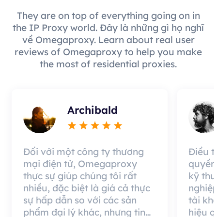
They are on top of everything going on in
the IP Proxy world. Đây là những gì họ nghĩ
về Omegaproxy. Learn about real user
reviews of Omegaproxy to help you make
the most of residential proxies.
Archibald
Đối với một công ty thương
Điều 
mại điện tử, Omegaproxy
quyền
thực sự giúp chúng tôi rất
kỹ thu
nhiều, đặc biệt là giá cả thực
nghiệp
sự hấp dẫn so với các sản
tài kh
phẩm đại lý khác, nhưng tin
hiệu 