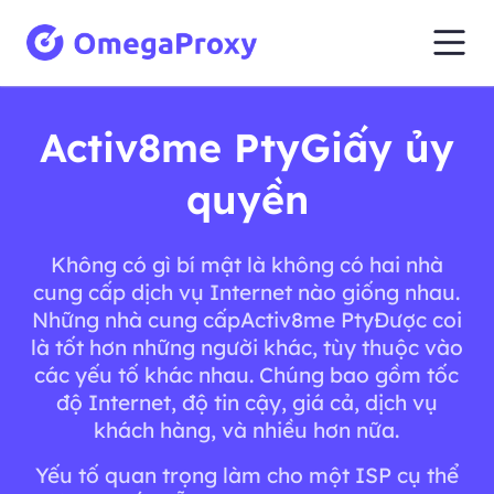
Activ8me PtyGiấy ủy
quyền
Không có gì bí mật là không có hai nhà
cung cấp dịch vụ Internet nào giống nhau.
Những nhà cung cấpActiv8me PtyĐược coi
là tốt hơn những người khác, tùy thuộc vào
các yếu tố khác nhau. Chúng bao gồm tốc
độ Internet, độ tin cậy, giá cả, dịch vụ
khách hàng, và nhiều hơn nữa.
Yếu tố quan trọng làm cho một ISP cụ thể