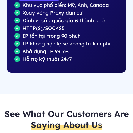
Khu vực phổ biến: Mỹ, Anh, Canada
Xoay vòng Proxy dân cư
Định vị cấp quốc gia & thành phố
HTTP(S)/SOCKS5
IP tồn tại trong 90 phút
IP không hợp lệ sẽ không bị tính phí
Khả dụng IP 99,5%
Hỗ trợ kỹ thuật 24/7
See What Our Customers Are
Saying About Us