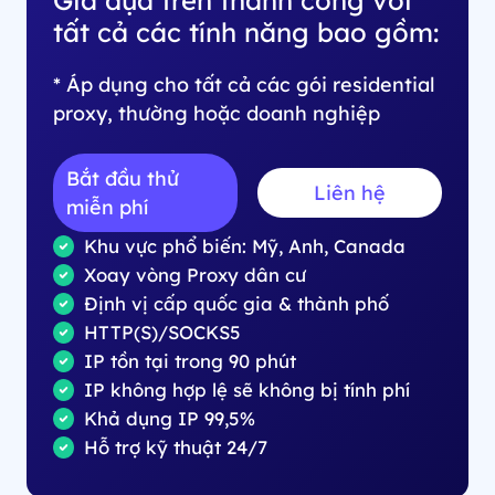
tất cả các tính năng bao gồm:
* Áp dụng cho tất cả các gói residential
proxy, thường hoặc doanh nghiệp
Bắt đầu thử
Liên hệ
miễn phí
Khu vực phổ biến: Mỹ, Anh, Canada
Xoay vòng Proxy dân cư
Định vị cấp quốc gia & thành phố
HTTP(S)/SOCKS5
IP tồn tại trong 90 phút
IP không hợp lệ sẽ không bị tính phí
Khả dụng IP 99,5%
Hỗ trợ kỹ thuật 24/7