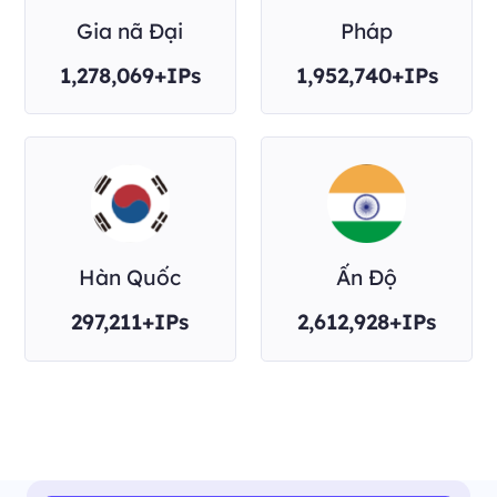
Gia nã Đại
Pháp
1,278,069+IPs
1,952,740+IPs
Hàn Quốc
Ấn Độ
297,211+IPs
2,612,928+IPs