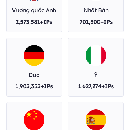
Vương quốc Anh
Nhật Bản
2,573,581+IPs
701,800+IPs
Đức
Ý
1,903,353+IPs
1,627,274+IPs