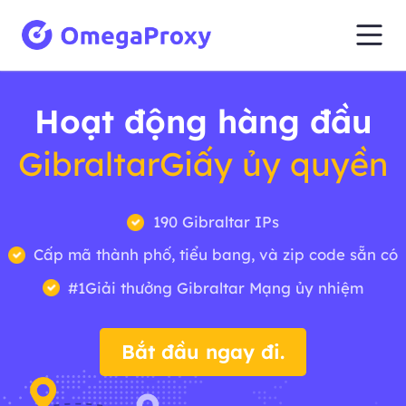
Hoạt động hàng đầu
GibraltarGiấy ủy quyền
190 Gibraltar IPs
Cấp mã thành phố, tiểu bang, và zip code sẵn có
#1Giải thưởng Gibraltar Mạng ủy nhiệm
Bắt đầu ngay đi.