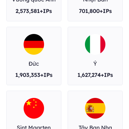
2,573,581+IPs
701,800+IPs
Đức
Ý
1,903,353+IPs
1,627,274+IPs
Sint Maarten
Tây Ban Nha