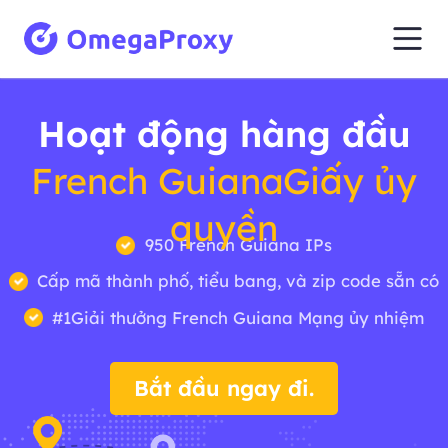
Hoạt động hàng đầu
French GuianaGiấy ủy
quyền
950 French Guiana IPs
Cấp mã thành phố, tiểu bang, và zip code sẵn có
#1Giải thưởng French Guiana Mạng ủy nhiệm
Bắt đầu ngay đi.