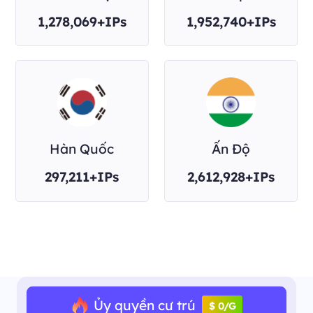
1,278,069+IPs
1,952,740+IPs
Hàn Quốc
Ấn Độ
297,211+IPs
2,612,928+IPs
Ủy quyền cư trú
$ 0/G