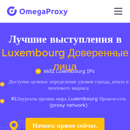
Лучшие выступления в
Luxembourg Доверенные
лица
6632 Luxembourg IPs
Доступно целевое определение уровня города, штата и
почтового индекса
#1Лауреаты премии мира Luxembourg Прокси-сеть
(proxy network)
Начнем прямо сейчас.