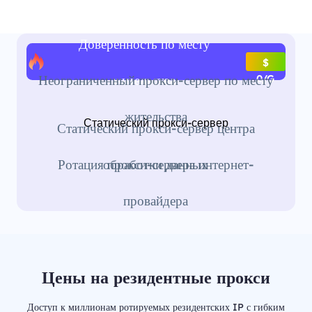
Доверенность по месту
$
жительства
Неограниченный прокси-сервер по месту
0/G
жительства
Статический прокси-сервер
Статический прокси-сервер центра
обработки данных
Ротация прокси-сервера интернет-
провайдера
Цены на резидентные прокси
Доступ к миллионам ротируемых резидентских IP с гибким