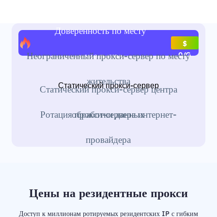
Доверенность по месту
$
жительства
Неограниченный прокси-сервер по месту
0/G
жительства
Статический прокси-сервер
Статический прокси-сервер центра
обработки данных
Ротация прокси-сервера интернет-
провайдера
Цены на резидентные прокси
Доступ к миллионам ротируемых резидентских IP с гибким