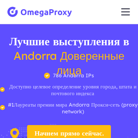
Лучшие выступления в
Andorra Доверенные
лица
786 Andorra IPs
Доступно целевое определение уровня города, штата и
почтового индекса
#1Лауреаты премии мира Andorra Прокси-сеть (proxy
network)
Начнем прямо сейчас.