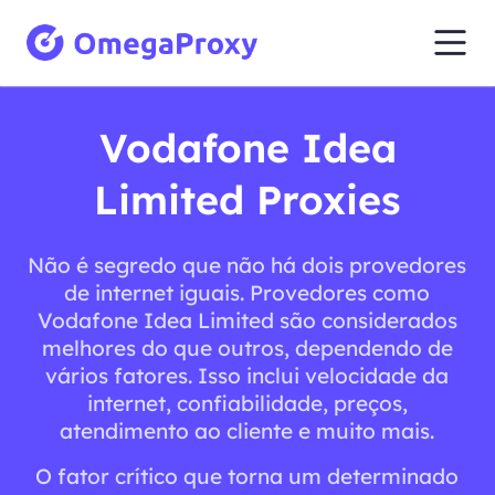
Vodafone Idea
Limited Proxies
Não é segredo que não há dois provedores
de internet iguais. Provedores como
Vodafone Idea Limited são considerados
melhores do que outros, dependendo de
vários fatores. Isso inclui velocidade da
internet, confiabilidade, preços,
atendimento ao cliente e muito mais.
O fator crítico que torna um determinado