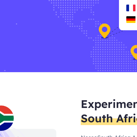
Experimen
South Afr