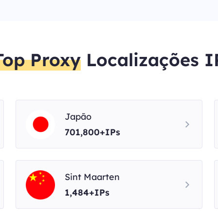
Top Proxy
Localizações I
Japão
701,800+IPs
Sint Maarten
1,484+IPs