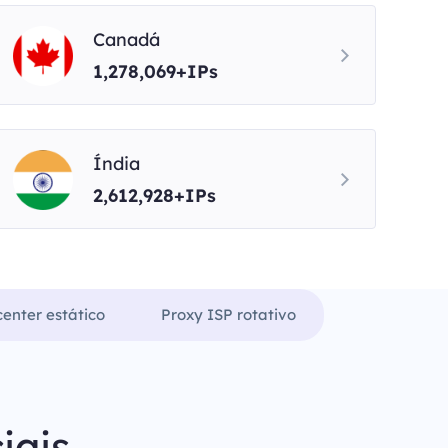
Canadá
1,278,069+IPs
Índia
2,612,928+IPs
enter estático
Proxy ISP rotativo
iais