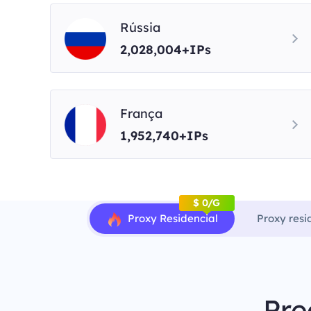
Rússia
2,028,004+IPs
França
1,952,740+IPs
$ 0/G
Proxy Residencial
Proxy resi
Pre