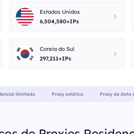
Estados Unidos
6,504,580+IPs
Coreia do Sul
297,211+IPs
dencial ilimitado
Proxy estático
Proxy de data c
ços de Proxies Residenc