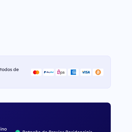
étodos de
eino