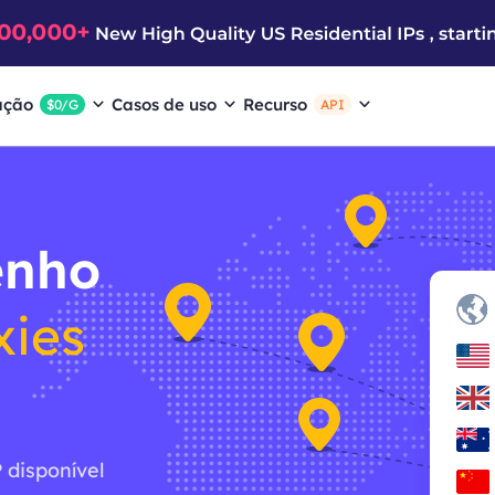
ação
Casos de uso
Recurso
$0/G
API
enho
xies
 disponível