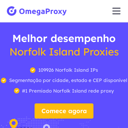
Melhor desempenho
Norfolk Island Proxies
109926 Norfolk Island IPs
Segmentação por cidade, estado e CEP disponível
#1 Premiado Norfolk Island rede proxy
Comece agora