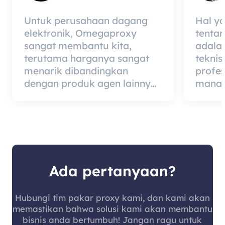
Untuk perusahaan dagang
Hal y
elektronik, Omegaproxy
tenta
sangat membantu kita,
adala
terutama harganya sangat
teknis
menarik dibandingkan
profe
dengan produk agen lainnya,
manaj
tetapi kabar baiknya adalah
berded
kualitas agen itu sangat
merup
efektif dan layak digunakan.
dari 
kualit
mempe
pelang
Ada pertanyaan?
Hubungi tim pakar proxy kami, dan kami akan
memastikan bahwa solusi kami akan membantu
bisnis anda bertumbuh! Jangan ragu untuk