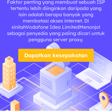
Faktor penting yang membuat sebuah ISP
tertentu lebih diinginkan daripada yang
lain adalah berapa banyak yang
membatasi akses internet. Di
sinilahVodafone Idea LimitedMenonjol
sebagai penyedia yang paling dicari untuk
pengguna server proxy.
Dapatkan kesepakatan