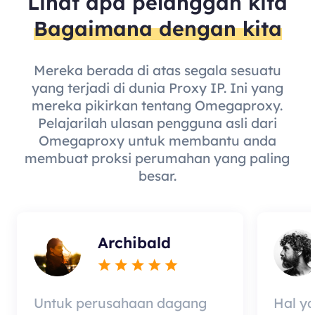
Lihat apa pelanggan kita
Bagaimana dengan kita
Mereka berada di atas segala sesuatu
yang terjadi di dunia Proxy IP. Ini yang
mereka pikirkan tentang Omegaproxy.
Pelajarilah ulasan pengguna asli dari
Omegaproxy untuk membantu anda
membuat proksi perumahan yang paling
besar.
Archibald
Untuk perusahaan dagang
Hal y