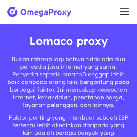
Lomaco proxy
Bukan rahasia lagi bahwa tidak ada dua
penyedia jasa internet yang sama.
Penyedia sepertiLomacoDianggap lebih
baik daripada orang lain, bergantung pada
berbagai faktor. Ini mencakup kecepatan
internet, kehandalan, penetapan harga,
layanan pelanggan, dan lainnya.
Faktor penting yang membuat sebuah ISP
tertentu lebih diinginkan daripada yang
lain adalah berapa banyak yang