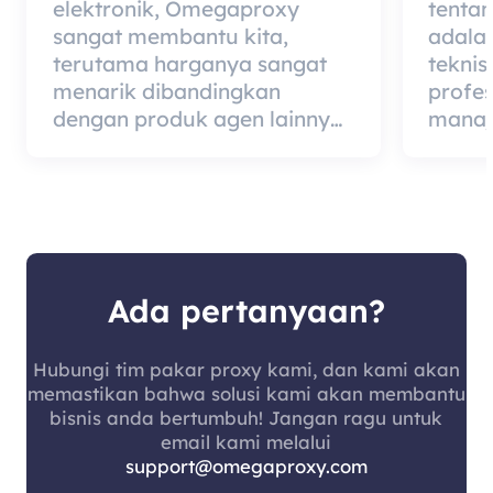
elektronik, Omegaproxy
tenta
sangat membantu kita,
adala
terutama harganya sangat
teknis
menarik dibandingkan
profe
dengan produk agen lainnya,
manaj
tetapi kabar baiknya adalah
berded
kualitas agen itu sangat
merup
efektif dan layak digunakan.
dari 
kualit
mempe
pelang
Ada pertanyaan?
Hubungi tim pakar proxy kami, dan kami akan
memastikan bahwa solusi kami akan membantu
bisnis anda bertumbuh! Jangan ragu untuk
email kami melalui
support@omegaproxy.com