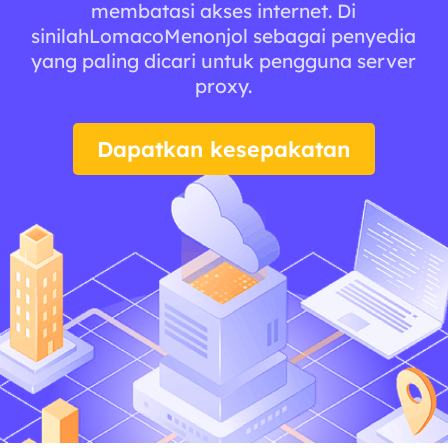
membatasi akses internet. Di
sinilahLomacoMenonjol sebagai penyedia
yang paling dicari untuk pengguna server
proxy.
Dapatkan kesepakatan