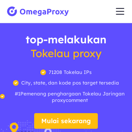
top-melakukan
Tokelau proxy
71208 Tokelau IPs
City, state, dan kode pos target tersedia
#1Pemenang penghargaan Tokelau Jaringan
proxycomment
Mulai sekarang