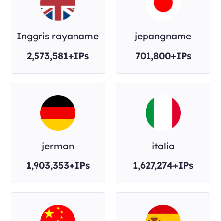
Inggris rayaname
jepangname
2,573,581+IPs
701,800+IPs
jerman
italia
1,903,353+IPs
1,627,274+IPs