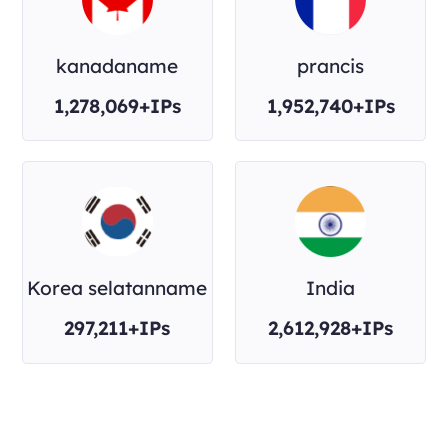
kanadaname
prancis
1,278,069+IPs
1,952,740+IPs
Korea selatanname
India
297,211+IPs
2,612,928+IPs