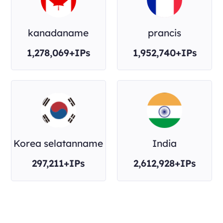
kanadaname
prancis
1,278,069+IPs
1,952,740+IPs
Korea selatanname
India
297,211+IPs
2,612,928+IPs