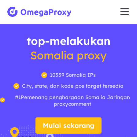
top-melakukan
Somalia proxy
10559 Somalia IPs
City, state, dan kode pos target tersedia
#1Pemenang penghargaan Somalia Jaringan
proxycomment
Mulai sekarang