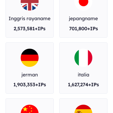
Inggris rayaname
jepangname
2,573,581+IPs
701,800+IPs
jerman
italia
1,903,353+IPs
1,627,274+IPs