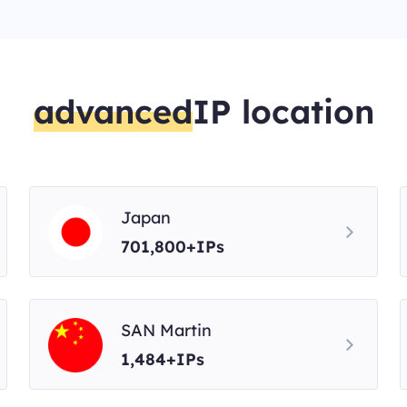
advanced
IP location
Japan
701,800+IPs
SAN Martin
1,484+IPs