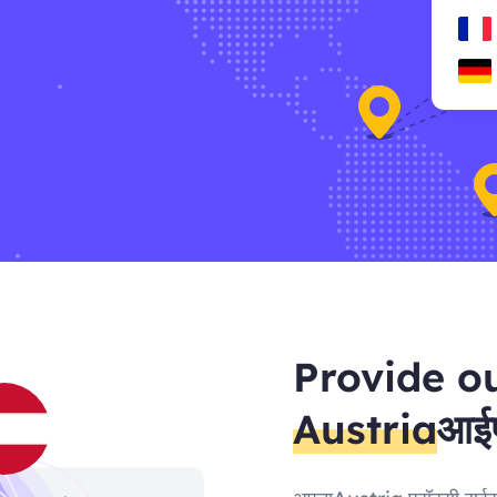
Provide o
Austria
आईप