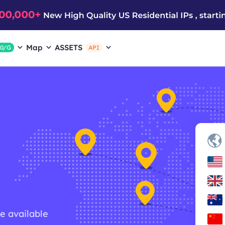
Map
ASSETS
$0/G
API
re available