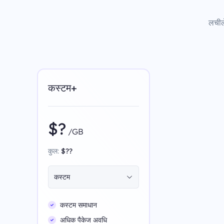
लचीले
कस्टम+
$?
/GB
कुल:
$??
कस्टम
कस्टम समाधान
अधिक पैकेज अवधि