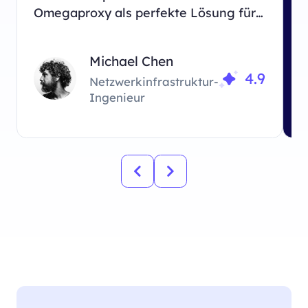
Omegaproxy als perfekte Lösung für
g
unsere Geschäftsanforderungen.
O
w
Michael Chen
4.9
Netzwerkinfrastruktur-
Ingenieur