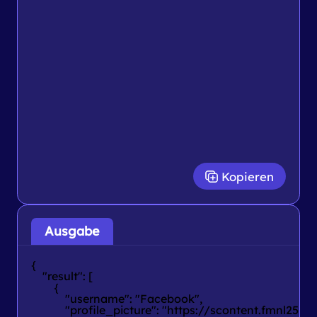
Kopieren
Ausgabe
{

    "result": [

        {

            "username": "Facebook",

            "profile_picture": "https://scon