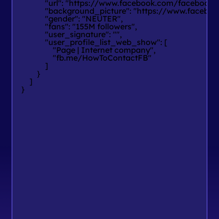
            "url": "https://www.facebook.com/facebook",

            "background_picture": "https://www.faceb
            "gender": "NEUTER",

            "fans": "155M followers",

            "user_signature": "",

            "user_profile_list_web_show": [

                "Page | Internet company",

                "fb.me/HowToContactFB"

            ]

        }

    ]

}