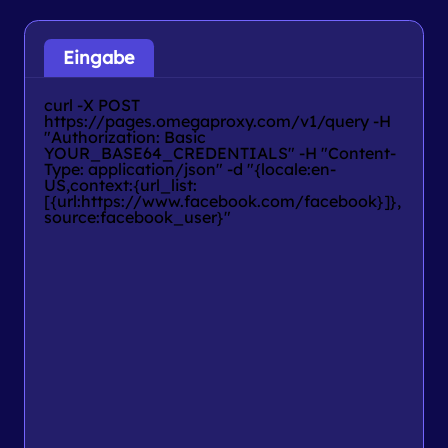
Eingabe
curl -X POST 
https://pages.omegaproxy.com/v1/query -H 
"Authorization: Basic 
YOUR_BASE64_CREDENTIALS" -H "Content-
Type: application/json" -d "{locale:en-
US,context:{url_list:
[{url:https://www.facebook.com/facebook}]},
source:facebook_user}"