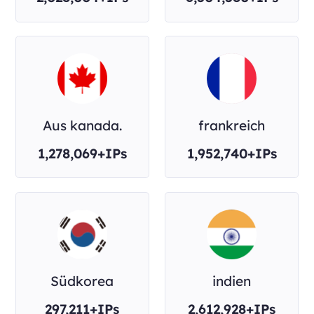
Aus kanada.
frankreich
1,278,069+IPs
1,952,740+IPs
Südkorea
indien
297,211+IPs
2,612,928+IPs