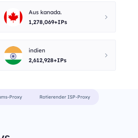
Aus kanada.
1,278,069+IPs
indien
2,612,928+IPs
rums-Proxy
Rotierender ISP-Proxy
ys