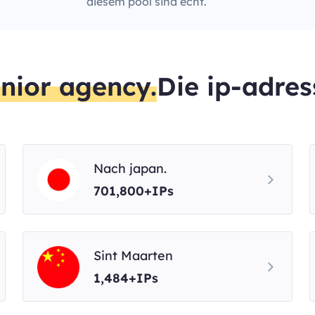
diesem pool sind echt.
nior agency.
Die ip-adres
Nach japan.
701,800+IPs
Sint Maarten
1,484+IPs