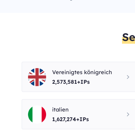
Se
Vereinigtes königreich
2,573,581+IPs
italien
1,627,274+IPs