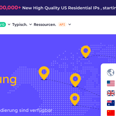
Typisch.
Ressourcen.
0/G
API
ung
odierung sind verfügbar