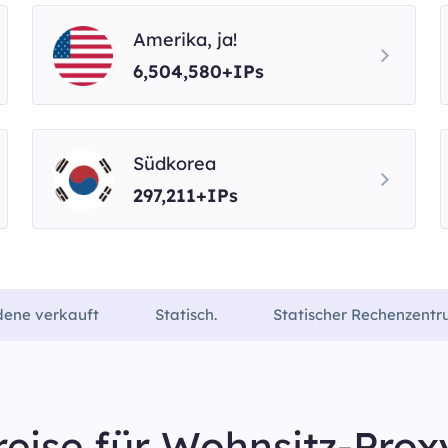
Amerika, ja!
6,504,580+IPs
Südkorea
297,211+IPs
dene verkauft
Statisch.
Statischer Rechenzent
reise für Wohnsitz-Prox