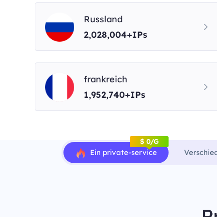
Russland
2,028,004+IPs
frankreich
1,952,740+IPs
$ 0/G
Ein private-service
Verschie
P