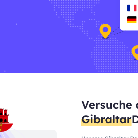
Versuche 
Gibraltar
D